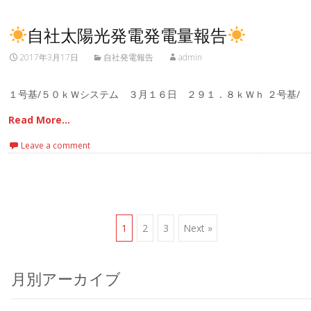
自社太陽光発電発電量報告
2017年3月17日
自社発電報告
admin
１号基/５０ｋＷシステム ３月１６日 ２９１．８ｋＷｈ ２号基/
Read More…
Leave a comment
Posts
1
2
3
Next »
navigation
月別アーカイブ