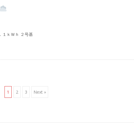
．１ｋＷｈ ２号基
1
2
3
Next »