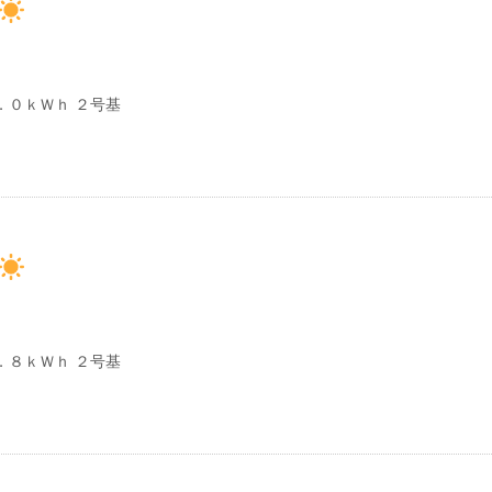
．０ｋＷｈ ２号基
．８ｋＷｈ ２号基