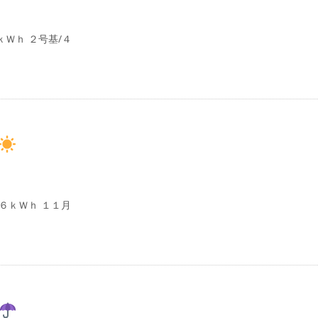
Ｗｈ ２号基/４
６ｋＷｈ １１月