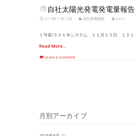
自社太陽光発電発電量報告
2016年11月16日
自社発電報告
admin
１号基/５０ｋＷシステム １１月１５日 １２１
Read More…
Leave a comment
Posts
navigation
月別アーカイブ
2026年8月
(5)