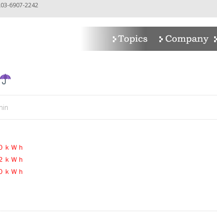
-6907-2242
min
０ｋＷｈ
２ｋＷｈ
０ｋＷｈ