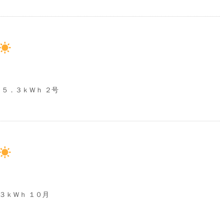
５．３ｋＷｈ ２号
３ｋＷｈ １０月