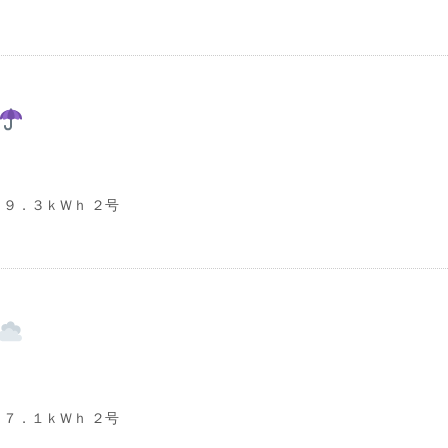
９．３ｋＷｈ ２号
７．１ｋＷｈ ２号