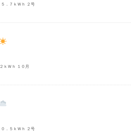
５．７ｋＷｈ ２号
２ｋＷｈ １０月
０．５ｋＷｈ ２号