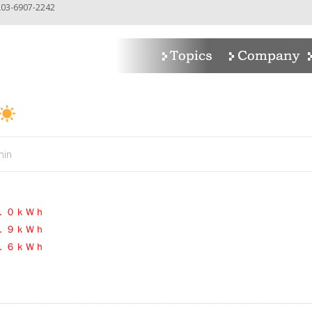
-6907-2242
min
．０ｋＷｈ
．９ｋＷｈ
．６ｋＷｈ