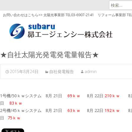
検
索:
お問い合わせはこちら>> 太陽光事業部 TEL03-6907-2141
リフォーム事業部 TEL03
★自社太陽光発電発電量報告★
2015年8月24日
自社発電報告
admin
1号機/50ｋｗシステム 8月 21日
69ｋｗ
8月 22日
210ｋｗ
8
日
83ｋｗ
2号機/45ｋｗシステム 8月 21日
63ｋｗ
8月 22日
192ｋｗ
8
日
75ｋｗ