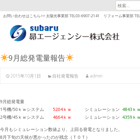
検
索:
お問い合わせはこちら>> 太陽光事業部 TEL03-6907-2141
リフォーム事業部 TEL03
9月総発電量報告
2015年10月1日
自社発電報告
admin
9月総発電量
1号機/50ｋｗシステム
5204ｋｗ
シミュレーション
4843ｋ
2号機/45ｋｗシステム
4664ｋｗ
シミュレーション
4359ｋ
今月もシミュレーション数値より、上回る発電となりました。
8月下旬の天候が悪かったのが残念（Ｔ０Ｔ）