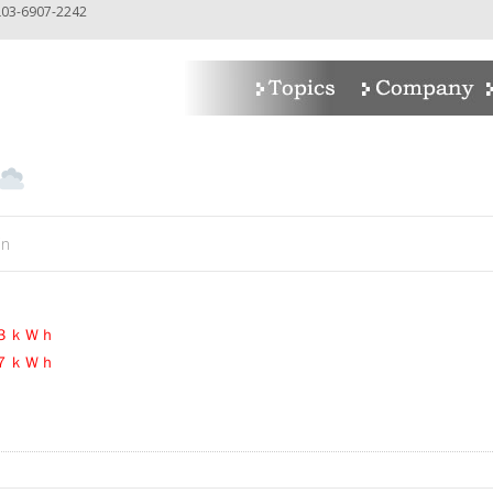
-6907-2242
in
３ｋＷｈ
７ｋＷｈ