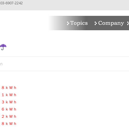
-6907-2242
in
．８ｋＷｈ
．１ｋＷｈ
．３ｋＷｈ
．６ｋＷｈ
．２ｋＷｈ
．８ｋＷｈ