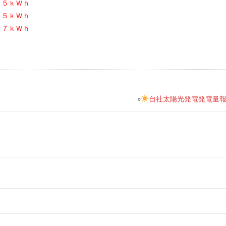
．５ｋＷｈ
５５ｋＷｈ
．７ｋＷｈ
»
自社太陽光発電発電量