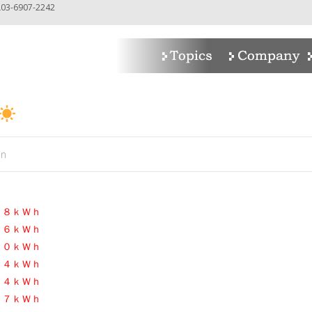
-6907-2242
in
．８ｋＷｈ
．６ｋＷｈ
．０ｋＷｈ
．４ｋＷｈ
．４ｋＷｈ
．７ｋＷｈ