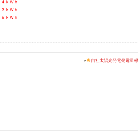
．４ｋＷｈ
１３ｋＷｈ
．９ｋＷｈ
»
自社太陽光発電発電量