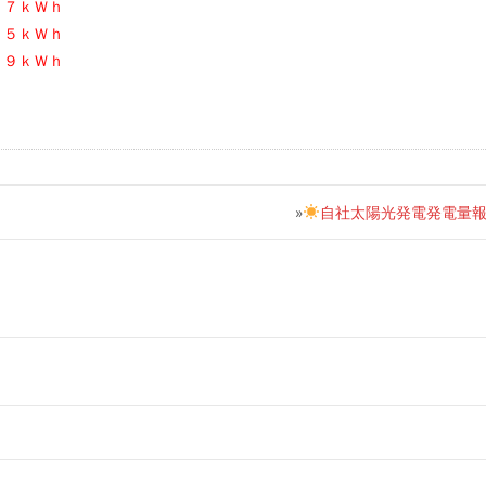
．７ｋＷｈ
５５ｋＷｈ
．９ｋＷｈ
»
自社太陽光発電発電量