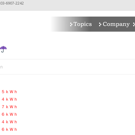
-6907-2242
in
．５ｋＷｈ
．４ｋＷｈ
．７ｋＷｈ
６ｋＷｈ
．４ｋＷｈ
．６ｋＷｈ