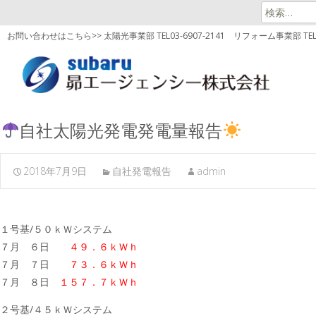
検
索:
お問い合わせはこちら>> 太陽光事業部 TEL03-6907-2141
リフォーム事業部 TEL03
自社太陽光発電発電量報告
2018年7月9日
自社発電報告
admin
１号基/５０ｋＷシステム
７月 ６日
４９．６ｋＷｈ
７月 ７日
７３．６ｋＷｈ
７月 ８日
１５７．７ｋＷｈ
２号基/４５ｋＷシステム