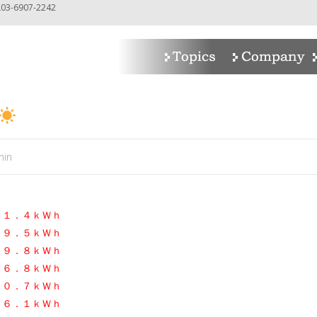
-6907-2242
min
１１．４ｋＷｈ
９９．５ｋＷｈ
２９．８ｋＷｈ
１６．８ｋＷｈ
６０．７ｋＷｈ
８６．１ｋＷｈ