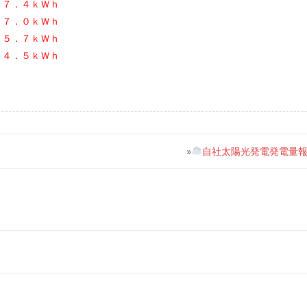
７７．４ｋＷｈ
８７．０ｋＷｈ
３５．７ｋＷｈ
６４．５ｋＷｈ
»
自社太陽光発電発電量