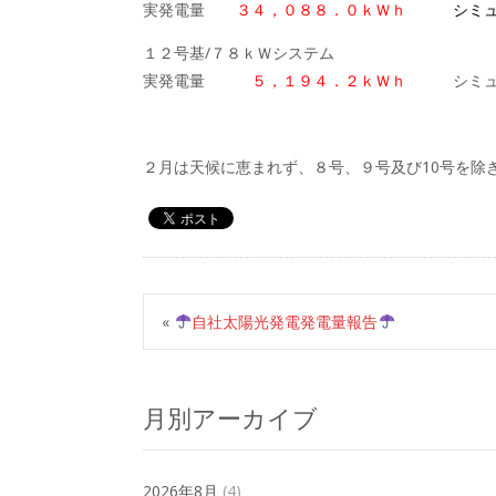
実発電量
３４，０８８．０ｋＷｈ
シミ
１２号基/７８ｋＷシステム
実発電量
５，１９４．２ｋＷｈ
シミュ
２月は天候に恵まれず、８号、９号及び10号を除
«
自社太陽光発電発電量報告
月別アーカイブ
2026年8月
(4)