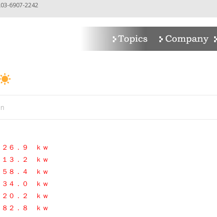
-6907-2242
in
２６．９ ｋｗ
１３．２ ｋｗ
５８．４ ｋｗ
３４．０ ｋｗ
２０．２ ｋｗ
２．８ ｋｗ