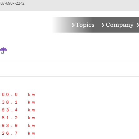
-6907-2242
n
０．６ ｋｗ
１３８．１ ｋｗ
８３
．４ ｋｗ
１．２ ｋｗ
３．９ ｋｗ
６．７ ｋｗ