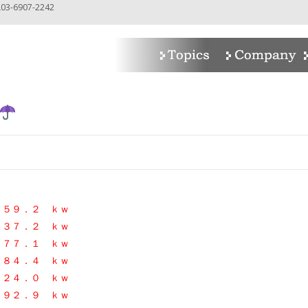
-6907-2242
n
９．２ ｋｗ
１３７．２ ｋｗ
１７７．１
ｋｗ
．４ ｋｗ
２４．０
ｋｗ
２．９ ｋｗ