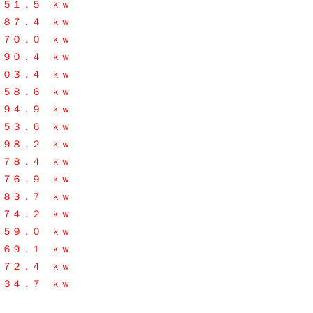
６５１．５ ｋｗ
７．４ ｋｗ
９７０．０ ｋｗ
０．４ ｋｗ
３．４ ｋｗ
８．６ ｋｗ
４．９ ｋｗ
３．６
ｋｗ
８．２ ｋｗ
２７８．４ ｋｗ
２７６．９ ｋｗ
２８３．７
ｋｗ
２７４．２ ｋｗ
９．０ ｋｗ
９．１ ｋｗ
２．４ ｋｗ
４．７
ｋｗ