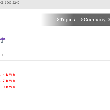
-6907-2242
min
．４ｋＷｈ
．７ｋＷｈ
．０ｋＷｈ