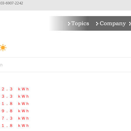
-6907-2242
in
４２．３ ｋＷｈ
２３．３ ｋＷｈ
７１．８ ｋＷｈ
３９．８ ｋＷｈ
２７．３ ｋＷｈ
８１．８ ｋＷｈ